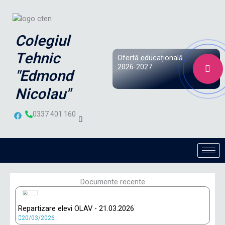
Treci
la
conținut
Colegiul
Tehnic
Ofertă educațională
2026-2027
"Edmond
Nicolau"
F
0337 401 160
a
c
e
b
o
o
k
Documente recente
Repartizare elevi OLAV - 21.03.2026
20/03/2026